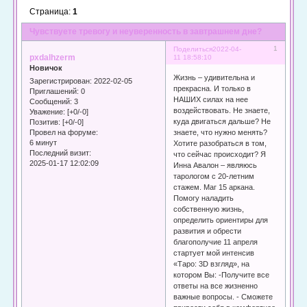
Страница:
1
Чувствуете тревогу и неуверенность в завтрашнем дне?
1
Поделиться
2022-04-
pxdalhzerm
11 18:58:10
Новичок
Жизнь – удивительна и
Зарегистрирован
: 2022-02-05
прекрасна. И только в
Приглашений:
0
НАШИХ силах на нее
Сообщений:
3
воздействовать. Не знаете,
Уважение:
[+0/-0]
куда двигаться дальше? Не
Позитив:
[+0/-0]
знаете, что нужно менять?
Провел на форуме:
6 минут
Хотите разобраться в том,
Последний визит:
что сейчас происходит? Я
2025-01-17 12:02:09
Инна Авалон – являюсь
тарологом с 20-летним
стажем. Маг 15 аркана.
Помогу наладить
собственную жизнь,
определить ориентиры для
развития и обрести
благополучие 11 апреля
стартует мой интенсив
«Таро: 3D взгляд», на
котором Вы: -Получите все
ответы на все жизненно
важные вопросы. - Сможете