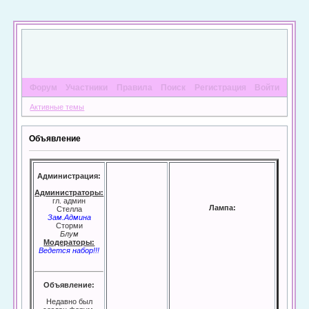
Форум
Участники
Правила
Поиск
Регистрация
Войти
Активные темы
Объявление
Администрация:
Администраторы:
гл. админ
Лампа:
Стелла
Зам.Админа
Сторми
Блум
Модераторы:
Ведется набор!!!
Объявление:
Недавно был