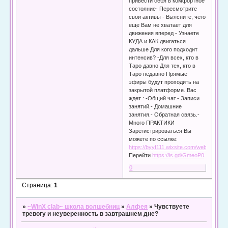
привести себя в комфортное
состояние- Пересмотрите
свои активы - Выясните, чего
еще Вам не хватает для
движения вперед - Узнаете
КУДА и КАК двигаться
дальше Для кого подходит
интенсив? -Для всех, кто в
Таро давно Для тех, кто в
Таро недавно Прямые
эфиры будут проходить на
закрытой платформе. Вас
ждет : -Общий чат.- Записи
занятий.- Домашние
занятия.- Обратная связь.-
Много ПРАКТИКИ
Зарегистрироваться Вы
можете по ссылке:
https://byyf111.wixsite.com/website1631
Перейти
https://is.gd/GmeoP0
0
Страница:
1
»
~WinX clab~ школа волшебниц
»
Алфея
»
Чувствуете
тревогу и неуверенность в завтрашнем дне?