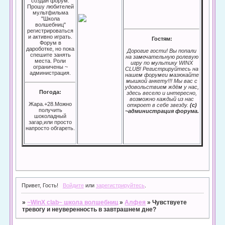
создан форум.
Прошу любителей
мультфильма
"Школа
волшебниц"
регистрироваться
и активно играть.
Гостям:
Форум в
дароботке, но пока
Дорогие гости! Вы попали
спешите занять
на замечательную ролевую
места. Роли
игру по мультику WINX
ограничены ~
CLUB! Регистрируйтесь на
администрация.
нашем форумеи мазюкайте
мышкой анкету!!! Мы вас с
удовольствием ждём у нас,
Погода:
здесь весело и интересно,
возможно каждый из нас
Жара.+28.Можно
откроет в себе звезду.
(с)
получить
~администрация форума.
шоколадный
загар,или просто
напросто обгареть.
Привет, Гость!
Войдите
или
зарегистрируйтесь
.
»
~WinX clab~ школа волшебниц
»
Алфея
»
Чувствуете
тревогу и неуверенность в завтрашнем дне?