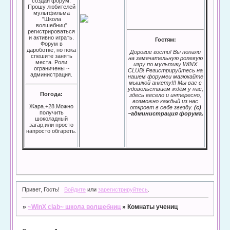
создан форум.
Прошу любителей
мультфильма
"Школа
волшебниц"
регистрироваться
и активно играть.
Гостям:
Форум в
дароботке, но пока
Дорогие гости! Вы попали
спешите занять
на замечательную ролевую
места. Роли
игру по мультику WINX
ограничены ~
CLUB! Регистрируйтесь на
администрация.
нашем форумеи мазюкайте
мышкой анкету!!! Мы вас с
удовольствием ждём у нас,
Погода:
здесь весело и интересно,
возможно каждый из нас
Жара.+28.Можно
откроет в себе звезду.
(с)
получить
~администрация форума.
шоколадный
загар,или просто
напросто обгареть.
Привет, Гость!
Войдите
или
зарегистрируйтесь
.
»
~WinX clab~ школа волшебниц
»
Комнаты учениц