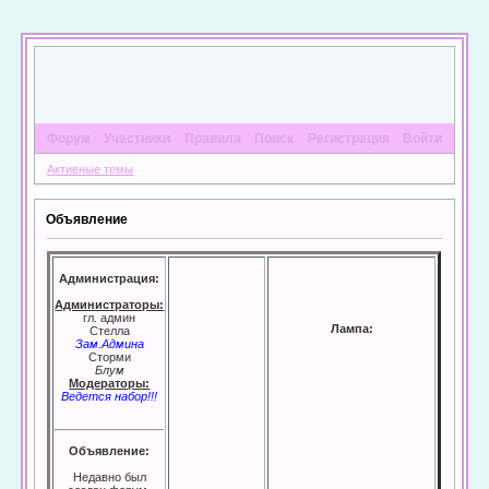
Форум
Участники
Правила
Поиск
Регистрация
Войти
Активные темы
Объявление
Администрация:
Администраторы:
гл. админ
Лампа:
Стелла
Зам.Админа
Сторми
Блум
Модераторы:
Ведется набор!!!
Объявление:
Недавно был