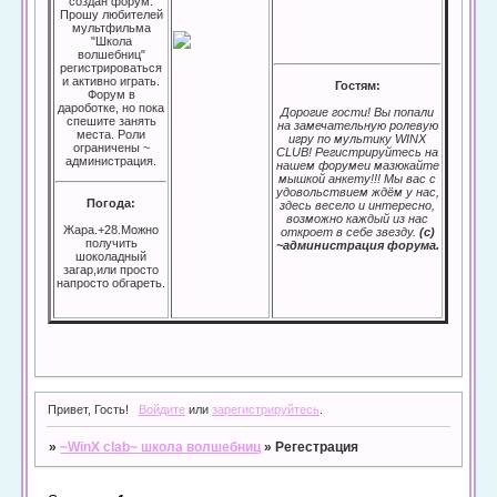
создан форум.
Прошу любителей
мультфильма
"Школа
волшебниц"
регистрироваться
и активно играть.
Гостям:
Форум в
дароботке, но пока
Дорогие гости! Вы попали
спешите занять
на замечательную ролевую
места. Роли
игру по мультику WINX
ограничены ~
CLUB! Регистрируйтесь на
администрация.
нашем форумеи мазюкайте
мышкой анкету!!! Мы вас с
удовольствием ждём у нас,
Погода:
здесь весело и интересно,
возможно каждый из нас
Жара.+28.Можно
откроет в себе звезду.
(с)
получить
~администрация форума.
шоколадный
загар,или просто
напросто обгареть.
Привет, Гость!
Войдите
или
зарегистрируйтесь
.
»
~WinX clab~ школа волшебниц
»
Регестрация