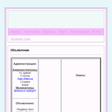
Форум
Участники
Правила
Поиск
Регистрация
Войти
Активные темы
Объявление
Администрация:
Администраторы:
гл. админ
Лампа:
Стелла
Зам.Админа
Сторми
Блум
Модераторы:
Ведется набор!!!
Объявление:
Недавно был