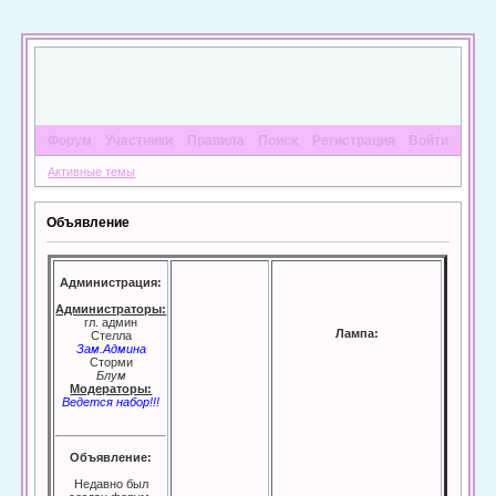
Форум
Участники
Правила
Поиск
Регистрация
Войти
Активные темы
Объявление
Администрация:
Администраторы:
гл. админ
Лампа:
Стелла
Зам.Админа
Сторми
Блум
Модераторы:
Ведется набор!!!
Объявление:
Недавно был