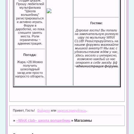
создан форум.
Прошу любителей
мультфильма
"Школа
волшебниц"
регистрироваться
и активно играть.
Гостям:
Форум в
дароботке, но пока
Дорогие гости! Вы попали
спешите занять
на замечательную ролевую
места. Роли
игру по мультику WINX
ограничены ~
CLUB! Регистрируйтесь на
администрация.
нашем форумеи мазюкайте
мышкой анкету!!! Мы вас с
удовольствием ждём у нас,
Погода:
здесь весело и интересно,
возможно каждый из нас
Жара.+28.Можно
откроет в себе звезду.
(с)
получить
~администрация форума.
шоколадный
загар,или просто
напросто обгареть.
Привет, Гость!
Войдите
или
зарегистрируйтесь
.
»
~WinX clab~ школа волшебниц
»
Магазины