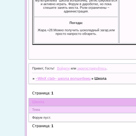
мультфильма "Школа волшебниц" регистрироваться
и активно играть. Форум в дароботке, но пока
спешите занять места. Роли ограничены ~
администрация.
Погода:
Жара.+28.Можно получить шоколадный загар,или
просто напросто обгареть.
Привет, Гость!
Войдите
или
зарегистрируйтесь
.
»
~WinX clab~ школа волшебниц
»
Школа
Страница:
1
Школа
Тема
Форум пуст.
Страница:
1