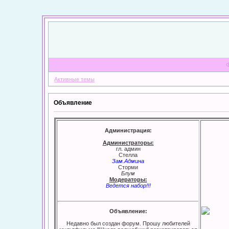
Активные темы
Объявление
Администрация:
Администраторы:
гл. админ
Стелла
Зам.Админа
Сторми
Блум
Модераторы:
Ведется набор!!!
Объявление:
Недавно был создан форум. Прошу любителей